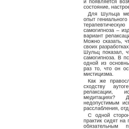
и появляется воз
состояние, настро
Для Шульца ме
опыт гениального 
терапевтическую
самогипноза – из
вариант релаксац
Можно сказать, ч
своих разработках
Шульц показал, ч
самогипноза. В п
одной из основны
раз то, что он о
мистицизма.
Как же правосл
сходству аутог
релаксации, и
медитациях? 
недопустимым ис
расслабления, от
С одной сторон
практик сидят на 
обязательным 