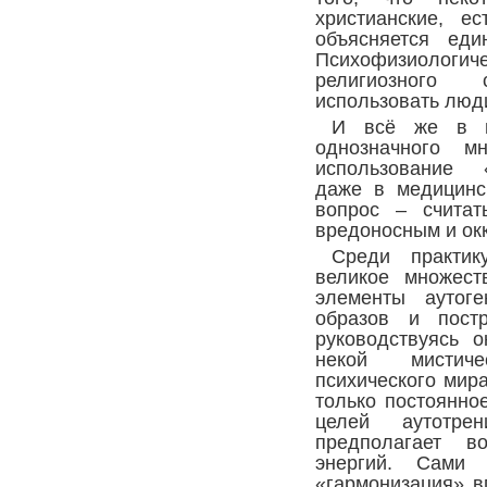
христианские, е
объясняется еди
Психофизиологи
религиозного
использовать люд
И всё же в п
однозначного м
использование «
даже в медицинск
вопрос – считат
вредоносным и ок
Среди практик
великое множест
элементы аутоге
образов и постр
руководствуясь 
некой мистич
психического мира
только постоянно
целей аутотрен
предполагает в
энергий. Сами 
«гармонизация» в