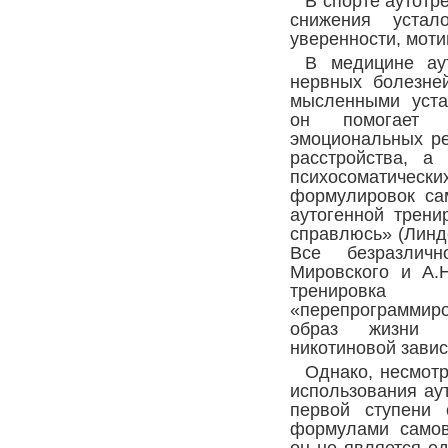
В спорте аутотр
снижения уста
уверенности, моти
В медицине ау
нервных болезней
мысленными устан
он помогает 
эмоциональных р
расстройства, а
психосоматичес
формулировок са
аутогенной трени
справлюсь» (Линд
Все безразлич
Мировского и А.
тренировк
«перепрограммиро
образ жизни (
никотиновой зависи
Однако, несмот
использования аут
первой ступени 
формулами самов