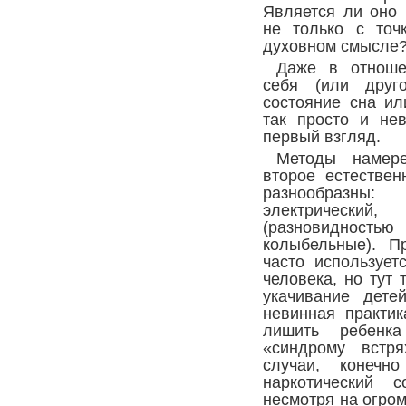
Является ли оно
не только с точ
духовном смысле
Даже в отноше
себя (или друго
состояние сна ил
так просто и нев
первый взгляд.
Методы намере
второе естествен
разнообразны:
электрически
(разновидност
колыбельные). П
часто использует
человека, но тут 
укачивание дете
невинная практи
лишить ребенк
«синдрому встря
случаи, конечн
наркотический с
несмотря на огром