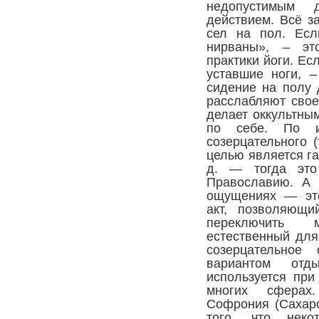
недопустимым д
действием. Всё за
сел на пол. Есл
нирваны», – эт
практики йоги. Ес
уставшие ноги, –
сидение на полу 
расслабляют свое
делает оккультны
по себе. По 
созерцательного (
целью является га
д. — тогда это 
Православию. А 
ощущениях — это
акт, позволяющи
переключить 
естественный для
созерцательное
вариантом отд
используется при
многих сферах
Софрония (Сахаро
того, что неко