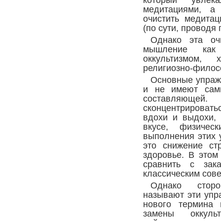
медитациями, а
очистить медитац
(по сути, проводя 
Однако эта оч
мышление как
оккультизмом, 
религиозно-филос
Основные упражн
и не имеют сами
составляющей. 
сконцентрировать
вдохи и выдохи, 
вкусе, физиче
выполнения этих 
это снижение ст
здоровье. В это
сравнить с зак
классическим сове
Однако сторо
называют эти упр
нового термина 
замены оккуль