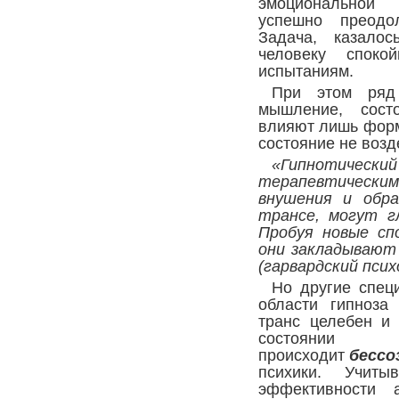
эмоциональной
успешно преодол
Задача, казало
человеку споко
испытаниям.
При этом ряд 
мышление, сост
влияют лишь форм
состояние не возд
«Гипнотиче
терапевтическим
внушения и обра
трансе, могут г
Пробуя новые сп
они закладывают 
(гарвардский пси
Но другие спец
области гипноза
транс целебен и 
состоянии
происходит
бессо
психики. Учит
эффективности а