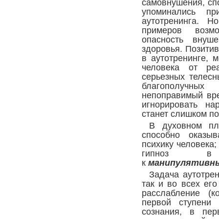
самовнушения, сп
упоминались пр
аутотренинга. 
примеров возм
опасность внуш
здоровья. Позити
в аутотренинге, 
человека от ре
серьезных телесн
благополучны
непоправимый вре
игнорировать на
станет слишком по
В духовном пл
способно оказыв
психику человека;
гипноз в
к
манипулятив
Задача аутотрен
так и во всех ег
расслабление (к
первой ступени 
сознания, в пе