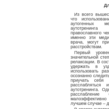
Д
Из всего вышес
что использован
аутогенных м
аутотренинга
православного че
именно эти меди
врача, могут пр
расстройствам.
Первый урове
значительной сте
релаксации. В сос
удержать в уз
использовать раз
осознанно следит
приучать себя 
расслабляться 
аутотренинга. О
расслабление 
малоэффективно 
лучшем случае – 