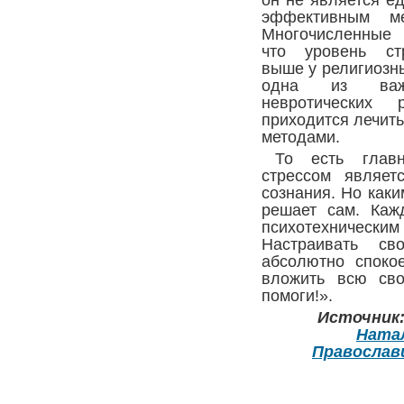
он не является е
эффективным ме
Многочисленные 
что уровень стр
выше у религиозны
одна из важ
невротических 
приходится лечит
методами.
То есть глав
стрессом являетс
сознания. Но каки
решает сам. Каж
психотехническим
Настраивать св
абсолютно споко
вложить всю св
помоги!».
Источник:
Натал
Православ