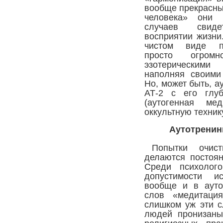
вообще прекрасны
человека» они 
случаев свиде
восприятии жизни
чистом виде пс
просто огром
эзотерическими
наполняя своими
Но, может быть, а
АТ-2 с его глуб
(аутогенная мед
оккультную техник
Аутотренин
Попытки очист
делаются постоян
Среди психолог
допустимости и
вообще и в ауто
слов «медитация
слишком уж эти с
людей пронизаны