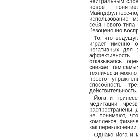
нейтральным сло
новое понятие:
Майндфулнесс
использование м
себя нового типа
безоценочно восп
То, что ведущу
играет именно о
негативных для с
эффективност
отказываясь оце
снижает тем самым
технически можно
просто упражне
способность тре
действительность.
Йога и принес
медитации чрез
распространены. 
не понимают, чт
комплексе физиче
как переключении
Однако йога и 