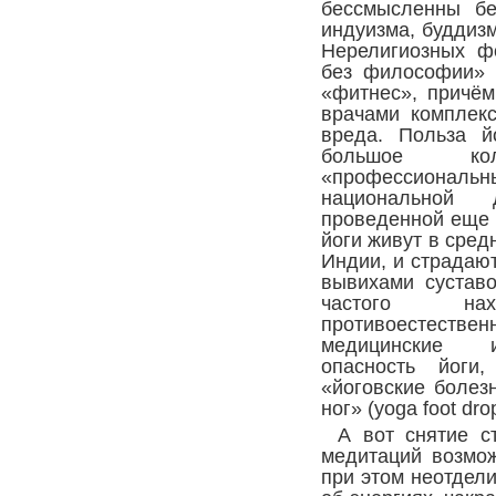
бессмысленны б
индуизма, буддиз
Нерелигиозных ф
без философии» 
«фитнес», причём
врачами комплек
вреда. Польза й
большое ко
«профессиональны
национальной 
проведенной еще в
йоги живут в сре
Индии, и страдаю
вывихами суставо
частого на
противоестест
медицинские и
опасность йоги
«йоговские болезн
ног» (yoga foot dro
А вот снятие с
медитаций возмож
при этом неотдел