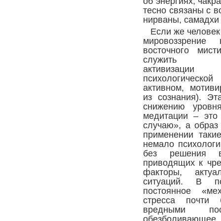
об энергиях, чакр
тесно связаны с 
нирваны, самадхи и
Если же человек
мировоззрение
восточного мист
служи
активизаци
психологическо
активном, мотиви
из сознания). Эт
снижению уровн
медитации – это
случаю», а образ
применении таки
немало психологи
без решения вн
приводящих к чре
факторы, акту
ситуаций. В п
постоянное «ме
стресса почти 
вредными по
обезболивающее, 