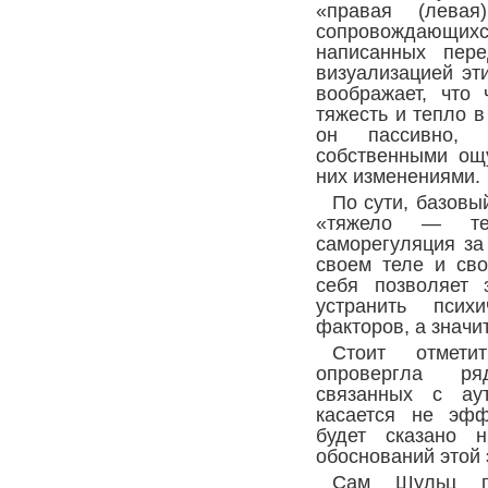
«правая (левая
сопровождающ
написанных пер
визуализацией эт
воображает, что 
тяжесть и тепло в
он пассивно,
собственными ощ
них изменениями.
По сути, базовы
«тяжело — т
саморегуляция за
своем теле и сво
себя позволяет 
устранить псих
факторов, а значит
Стоит отмети
опровергла р
связанных с аут
касается не эфф
будет сказано н
обоснований этой
Сам Шульц по