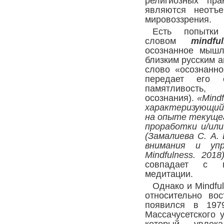
религиозных пра
являются неотъе
мировоззрения.
Есть попытки
словом
mindfu
осознанное мышл
близким русским 
слово «осознанно
передает его 
памятливость,
осознания).
«Mind
характеризующий
на опыте текуще
проработки и/ил
(Замалиева С. А.
внимания и упр
Mindfulness. 2018
совпадает с 
медитации.
Однако и Mindfu
относительно вос
появился в 197
Массачусетского 
который увлек