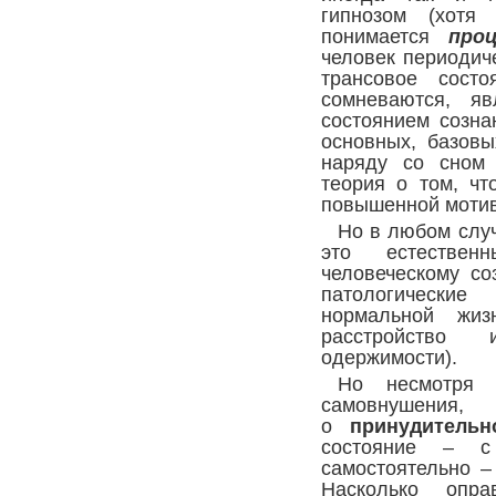
гипнозом (хотя
понимается
проц
человек периодич
трансовое сост
сомневаются, я
состоянием созна
основных, базовы
наряду со сном 
теория о том, чт
повышенной мотив
Но в любом слу
это естествен
человеческому со
патологическ
нормальной жиз
расстройство 
одержимости).
Но несмотря 
самовнушени
о
принудительн
состояние – с
самостоятельно –
Насколько опра