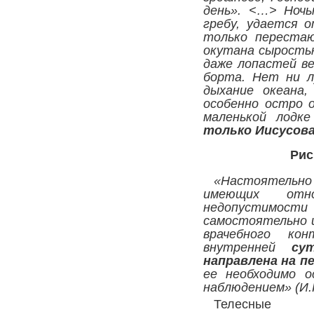
день». <…> Ночь
гребу, удается 
только перестаю
окутана сыростью
даже лопастей ве
борта. Нет ни л
дыхание океана
особенно остро 
маленькой лодк
только Иисусов
Рис
«Настоятельно
имеющих отн
недопустимости 
самостоятельно 
врачебного ко
внутренней
су
направлена на п
ее необходимо о
наблюдением» (И.Г
Телесные э