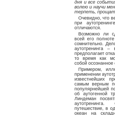
дня и все событи
волею и научи ме
терпеть, прощать
Очевидно, что в
при аутотренин
отличаются.
Возможно ли сд
всей его полноте
сомнительно. Дел
аутотренинга –
предполагает отка
то время как мо
собой осознанное 
Примером, илл
применении аутотр
известнейших пр
самым верным по
популярнейшей по
об аутогенной т
Линдеман посвя
аутотренинга
путешествие, в о
океан на склад