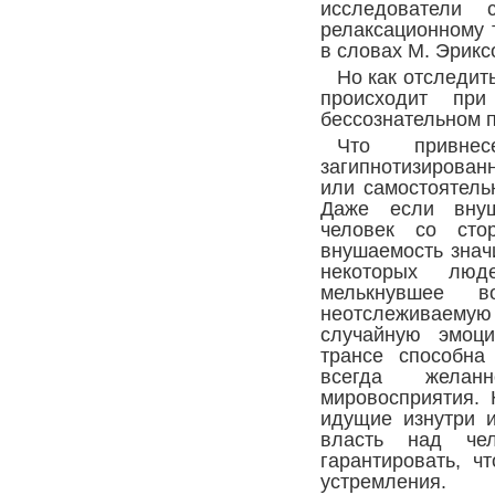
исследователи 
релаксационному 
в словах М. Эрикс
Но как отследит
происходит при
бессознательном 
Что привне
загипнотизирова
или самостоятель
Даже если внуш
человек со сто
внушаемость знач
некоторых люд
мелькнувшее в
неотслеживаемую
случайную эмоци
трансе способна
всегда жела
мировосприятия.
идущие изнутри 
власть над че
гарантировать, ч
устремления.