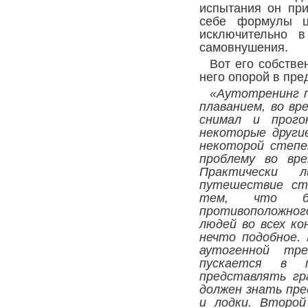
испытания он при
себе формулы ц
исключительно 
самовнушения.
Вот его собстве
него опорой в пр
«Аутотренинг п
плаванием, во в
снимал и прого
некоторые други
некоторой степе
проблему во вре
Практически 
путешествие ст
тем, что бл
противоположно
людей во всех к
нечто подобное.
аутогенной тр
пускается в т
представлять гр
должен знать пре
и лодки. Второй