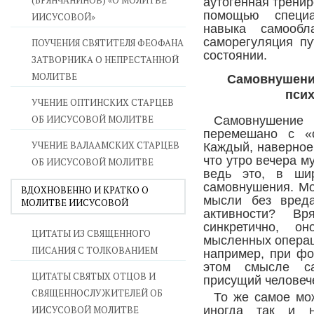
(БРЯНЧАНИНОВ) «О МОЛИТВЕ
аутогенная тренир
помощью специа
ИИСУСОВОЙ»
навыка самообл
саморегуляция п
ПОУЧЕНИЯ СВЯТИТЕЛЯ ФЕОФАНА
состоянии.
ЗАТВОРНИКА О НЕПРЕСТАННОЙ
МОЛИТВЕ
Самовнушение
псих
УЧЕНИЕ ОПТИНСКИХ СТАРЦЕВ
ОБ ИИСУСОВОЙ МОЛИТВЕ
Самовнушени
перемешано с «
УЧЕНИЕ ВАЛААМСКИХ СТАРЦЕВ
Каждый, наверное,
что утро вечера м
ОБ ИИСУСОВОЙ МОЛИТВЕ
ведь это, в ши
самовнушения. Мо
ВДОХНОВЕННО И КРАТКО О
мысли без вреда
МОЛИТВЕ ИИСУСОВОЙ
активности? В
синкретично, о
ЦИТАТЫ ИЗ СВЯЩЕННОГО
мысленных операц
ПИСАНИЯ С ТОЛКОВАНИЕМ
например, при фо
этом смысле са
ЦИТАТЫ СВЯТЫХ ОТЦОВ И
присущий человеч
СВЯЩЕННОСЛУЖИТЕЛЕЙ ОБ
То же самое мож
ИИСУСОВОЙ МОЛИТВЕ
иногда так и н