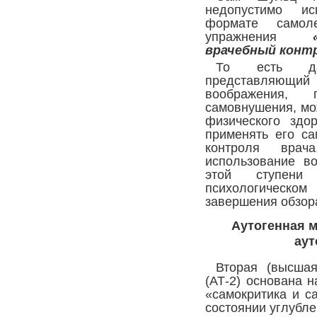
недопустимо ис
формате самол
упражнения
врачебный конт
То есть даж
представляющи
воображения,
самовнушения, мо
физического здо
применять его са
контроля вра
использование в
этой ступени
психологическом
завершения обзор
Аутогенная 
аут
Вторая (высшая
(АТ-2) основана 
«самокритика и с
состоянии углубле