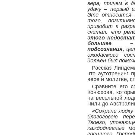
вера, причем в д
удачу – первый 
Это относится 
того, позитивн
приводит к разр
считал, что
рел
этого недостат
большее 
подсознания,
цел
ожидаемого сос
должен был помо
Рассказ Линдем
что аутотренинг 
вере и молитве, с
Сравните его с
Конюхова, которы
на весельной лод
Чили до Австрали
«Сохрани лодку 
благоговею пер
Твоего, уповающ
каждодневные м
грешного, Господ