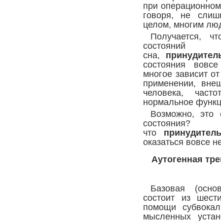
при операционном
говоря, не слиш
целом, многим лю
Получается, чт
состояни
сна,
принудител
состояния вовсе
многое зависит от
применении, внеш
человека, част
нормальное функц
Возможно, это 
состояния? 
что
принудител
оказаться вовсе н
Аутогенная тре
Базовая (осно
состоит из шест
помощи субвокал
мысленных устан