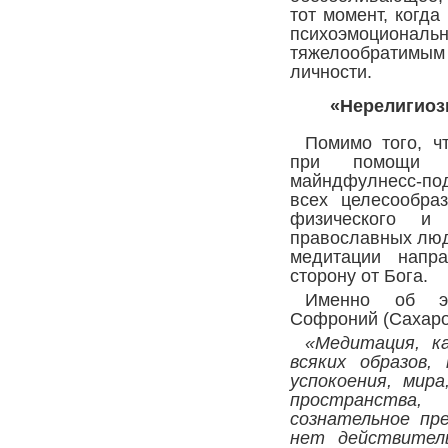
тот момент, когд
психоэмоци
тяжелообратим
личности.
«Нерелигиоз
Помимо того, ч
при помощи м
майндфулнесс-под
всех целесообра
физического и 
православных люд
медитации напр
сторону от Бога.
Именно об эт
Софроний (Сахаро
«Медитация, к
всяких образов
успокоения, мира
пространства
сознательное пр
нет действител