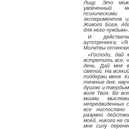
Лицу. Это мо
увлеченный м
психическими
экспериментов и
Живого Бога, Аб
для него чуждым»
И действите
аутотренинга: «
Молитвы оптински
«Господи, дай
встретить все, 
день. Дай мне в
святой. На всякий
поддержи меня. К
течение дня, нау
душою и твердым 
воля Твоя. Во вс
моими мыслям
непредвиденных с
все ниспослано
разумно действ
моей, никого не с
мне силу перен