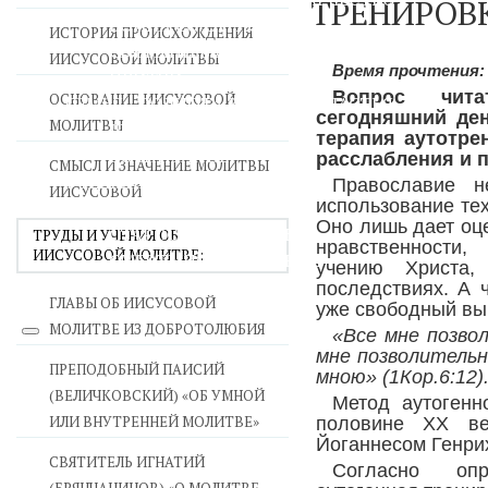
ТРЕНИРОВ
ВОЙНА СО СТРАСТЯМИ
ИСТОРИЯ ПРОИСХОЖДЕНИЯ
СВЯТЫНИ В ДОМЕ
ИИСУСОВОЙ МОЛИТВЫ
Время прочтения
ПРИТЧИ
Вопрос чит
ОСНОВАНИЕ ИИСУСОВОЙ
СЕМЬЯ - ПОЛНОТА ЗЕМНОГО СЧАСТЬЯ
сегодняшний де
МОЛИТВЫ
ЛЮБОВЬ СУПРУЖЕСТВО
терапия аутотре
ВОСПИТАНИЕ
расслабления и 
СМЫСЛ И ЗНАЧЕНИЕ МОЛИТВЫ
УТЕШЕНИЕ В СКОРБЯХ
Православие н
ИИСУСОВОЙ
использование те
УТОЛИ МОИ ПЕЧАЛИ
Оно лишь дает оце
СТАРОСТЬ - РАДОСТЬ
ТРУДЫ И УЧЕНИЯ ОБ
нравственности,
ИИСУСОВОЙ МОЛИТВЕ:
СМЕРТЬ ПОМИНОВЕНИЕ
учению Христа,
ЕПАРХИЯ НВК
последствиях. А 
ГЛАВЫ ОБ ИИСУСОВОЙ
уже свободный вы
МОЛИТВЕ ИЗ ДОБРОТОЛЮБИЯ
«Все мне позвол
мне позволительн
ПРЕПОДОБНЫЙ ПАИСИЙ
мною» (
1Кор.6:12
)
(ВЕЛИЧКОВСКИЙ) «ОБ УМНОЙ
Метод аутогенн
ИЛИ ВНУТРЕННЕЙ МОЛИТВЕ»
половине XX ве
Йоганнесом Генри
СВЯТИТЕЛЬ ИГНАТИЙ
Согласно оп