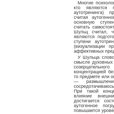
Многие психолог
кто являются п
аутотренинга) п
считая аутогенн
основную ступе
считать самостоя
Шульц считал, ч
являются подгот
ступени аутотре
(визуализации п
аффективных пре
У Шульца слово
смысле духовных 
созерцательно
концентрацией бе
то предмете или о
— размышлени
сосредотачиваюсь
При такой конце
влияние внешни
достигается сос
аутогенное пог
повышается урове