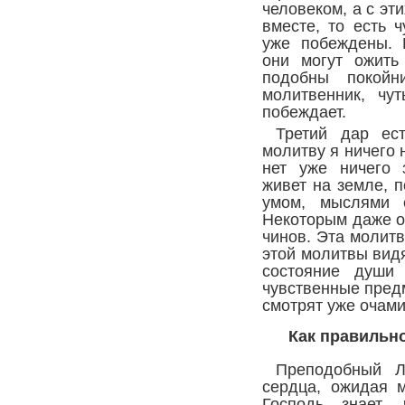
человеком, а с эт
вместе, то есть 
уже побеждены. 
они могут ожить
подобны покойн
молитвенник, чут
побеждает.
Третий дар ес
молитву я ничего 
нет уже ничего 
живет на земле, по
умом, мыслями 
Некоторым даже о
чинов. Эта молит
этой молитвы вид
состояние души 
чувственные предм
смотрят уже очами
Как правильн
Преподобный Л
сердца, ожидая 
Господь знает,