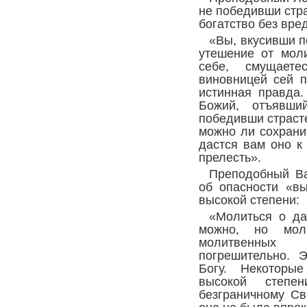
не победивши стра
богатство без вре
«Вы, вкусивши 
утешение от моли
себе, смущаете
виновницей сей п
истинная правда
Божий, отъявши
победивши страсте
можно ли сохранит
дастся вам оно к
прелесть».
Преподобный Ва
об опасности «в
высокой степени:
«Молиться о да
можно, но мол
молитвенных
погрешительно. 
Богу. Некоторы
высокой степ
безграничному С