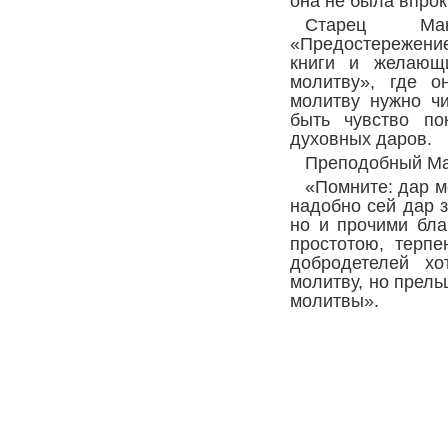
она не была впро
Старец Ма
«Предостережени
книги и желающ
молитву», где о
молитву нужно ч
быть чувство по
духовных даров.
Преподобный Ма
«Помните: дар м
надобно сей дар 
но и прочими бла
простотою, терпе
добродетелей хо
молитву, но прель
молитвы».