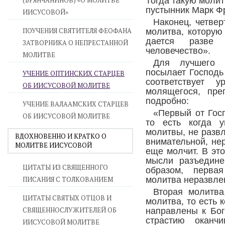
(БРЯНЧАНИНОВ) «О МОЛИТВЕ
Тогда такую моли
пустынник Марк Ф
ИИСУСОВОЙ»
Наконец, четвер
ПОУЧЕНИЯ СВЯТИТЕЛЯ ФЕОФАНА
молитва, которую
дается разве
ЗАТВОРНИКА О НЕПРЕСТАННОЙ
человечество».
МОЛИТВЕ
Для лучшего 
посылает Господь
УЧЕНИЕ ОПТИНСКИХ СТАРЦЕВ
соответствует у
ОБ ИИСУСОВОЙ МОЛИТВЕ
молящегося, пре
подробно:
УЧЕНИЕ ВАЛААМСКИХ СТАРЦЕВ
«Первый от Гос
ОБ ИИСУСОВОЙ МОЛИТВЕ
то есть когда 
молитвы, не разв
ВДОХНОВЕННО И КРАТКО О
внимательной, не
МОЛИТВЕ ИИСУСОВОЙ
еще молчит. В это
мысли разъедине
ЦИТАТЫ ИЗ СВЯЩЕННОГО
образом, перва
ПИСАНИЯ С ТОЛКОВАНИЕМ
молитва неразвле
Вторая молитва
ЦИТАТЫ СВЯТЫХ ОТЦОВ И
молитва, то есть 
СВЯЩЕННОСЛУЖИТЕЛЕЙ ОБ
направлены к Бог
страстию оканч
ИИСУСОВОЙ МОЛИТВЕ