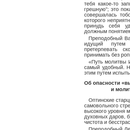
тебя какое-то за
грешную”; это пок
совершалась тоб
которого неприят
принудь себя у
должным понятие
Преподобный Ва
идущий путем
претерпевать ск
принимать без роп
«Путь молитвы И
самый удобный. Н
этим путем испыты
Об опасности «в
и моли
Оптинские старц
самовольного стр
высокого уровня 
духовных даров, б
чистота и бесстрас
Преподобный Лев