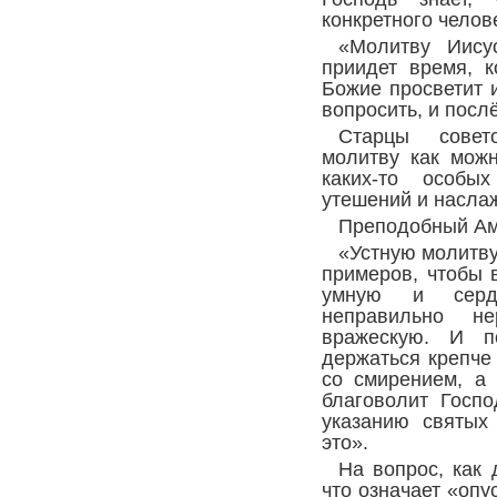
конкретного челов
«Молитву Иису
приидет время, 
Божие просветит и
вопросить, и посл
Старцы совет
молитву как можн
каких-то особы
утешений и насла
Преподобный Ам
«Устную молитву
примеров, чтобы 
умную и серд
неправильно н
вражескую. И п
держаться крепче
со смирением, а 
благоволит Госпо
указанию святых
это».
На вопрос, как 
что означает «опу