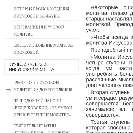
ВОЙНА СО СТРАСТЯМИ
Некоторые оши
ИСТОРИЯ ПРОИСХОЖДЕНИЯ
молитва только 
СВЯТЫНИ В ДОМЕ
ИИСУСОВОЙ МОЛИТВЫ
старцы наставлял
ПРИТЧИ
молитвой. Препо
ОСНОВАНИЕ ИИСУСОВОЙ
СЕМЬЯ - ПОЛНОТА ЗЕМНОГО СЧАСТЬЯ
учил:
МОЛИТВЫ
ЛЮБОВЬ СУПРУЖЕСТВО
«Чтобы всегда и
ВОСПИТАНИЕ
молитва Иисусова
СМЫСЛ И ЗНАЧЕНИЕ МОЛИТВЫ
УТЕШЕНИЕ В СКОРБЯХ
Преподобный пис
ИИСУСОВОЙ
УТОЛИ МОИ ПЕЧАЛИ
«Молитва Иисусо
четыре ступени. П
СТАРОСТЬ - РАДОСТЬ
ТРУДЫ И УЧЕНИЯ ОБ
когда ум часто
ИИСУСОВОЙ МОЛИТВЕ:
СМЕРТЬ ПОМИНОВЕНИЕ
употреблять боль
ЕПАРХИЯ НВК
рассеянные мысли
ГЛАВЫ ОБ ИИСУСОВОЙ
дает человеку пок
МОЛИТВЕ ИЗ ДОБРОТОЛЮБИЯ
Вторая ступень 
ум и сердце, разу
ПРЕПОДОБНЫЙ ПАИСИЙ
совершается бес
(ВЕЛИЧКОВСКИЙ) «ОБ УМНОЙ
занимался: ел,
совершается.
ИЛИ ВНУТРЕННЕЙ МОЛИТВЕ»
Третья ступень
СВЯТИТЕЛЬ ИГНАТИЙ
которая способна