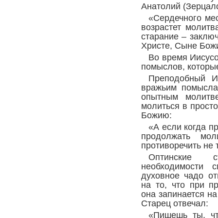
Анатолий (Зерцало
«Сердечного мес
возрастет молитв
старание – заключ
Христе, Сыне Божи
Во время Иисусо
помыслов, которые
Преподобный И
вражьим помыслам
опытным молитве
молиться в просто
Божию:
«А если когда п
продолжать мол
противоречить не 
Оптинские 
необходимости с
духовное чадо о
на то, что при п
она запинается н
Старец отвечал:
«Пишешь ты, чт